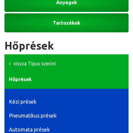
Anyagok
Tartozékok
Hőprések
vissza Típus szerint
Hőprések
Kézi prések
Pneumatikus prések
Automata prések