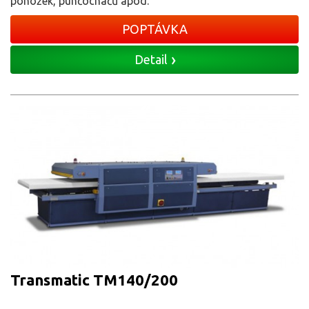
ponožek, punčocháčů apod.
POPTÁVKA
Detail
Transmatic TM140/200