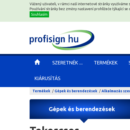
Vážený uživateli, v rámci naší internetové stránky využíváme 
Vážený uživateli, v rámci naší internetové stránky využíváme 
Používání stránky bez změny nastavení prohlížeče týkající s
Používání stránky bez změny nastavení prohlížeče týkající s
Souhlasím
Souhlasím
SZERETNÉK ...
SZERETNÉK ...
TERMÉKEK
TERMÉKEK
KIÁRUSÍTÁS
KIÁRUSÍTÁS
Termékek
Gépek és berendezések
Alkalmazás sze
Gépek és berendezések