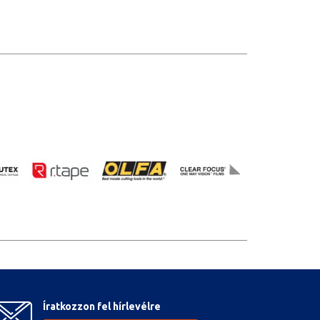
Íratkozzon fel hírlevélre