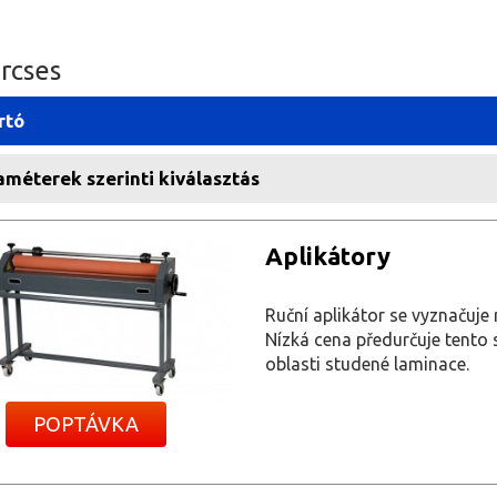
rcses
rtó
méterek szerinti kiválasztás
Aplikátory
Ruční aplikátor se vyznačuje
Nízká cena předurčuje tento s
oblasti studené laminace.
POPTÁVKA