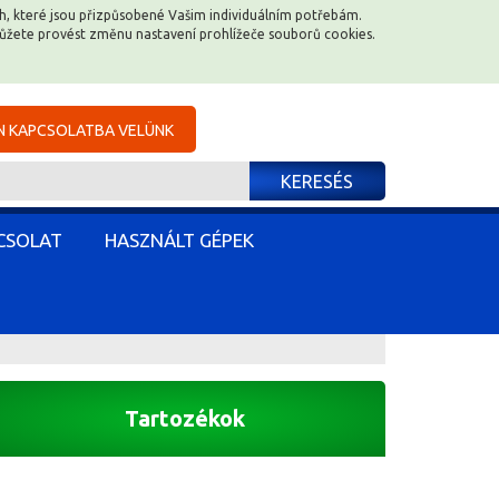
ěch, které jsou přizpůsobené Vašim individuálním potřebám.
ěch, které jsou přizpůsobené Vašim individuálním potřebám.
můžete provést změnu nastavení prohlížeče souborů cookies.
můžete provést změnu nastavení prohlížeče souborů cookies.
N KAPCSOLATBA VELÜNK
N KAPCSOLATBA VELÜNK
KERESÉS
KERESÉS
CSOLAT
CSOLAT
HASZNÁLT GÉPEK
HASZNÁLT GÉPEK
Tartozékok