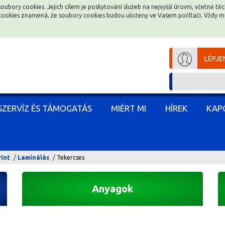
soubory cookies. Jejich cílem je poskytování služeb na nejvyšší úrovni, včetně t
soubory cookies. Jejich cílem je poskytování služeb na nejvyšší úrovni, včetně t
e cookies znamená, že soubory cookies budou uloženy ve Vašem počítači. Vždy 
e cookies znamená, že soubory cookies budou uloženy ve Vašem počítači. Vždy 
LÉPJE
LÉPJE
SZERVÍZ ÉS TÁMOGATÁS
SZERVÍZ ÉS TÁMOGATÁS
MIÉRT MI
MIÉRT MI
HÍREK
HÍREK
KAP
KAP
rint
Laminálás
Tekercses
Anyagok