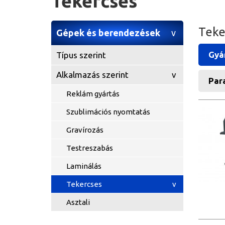
Tekercses
Teke
Gépek és berendezések
Gyá
Típus szerint
Alkalmazás szerint
Para
Reklám gyártás
Szublimációs nyomtatás
Gravírozás
Testreszabás
Laminálás
Tekercses
Asztali