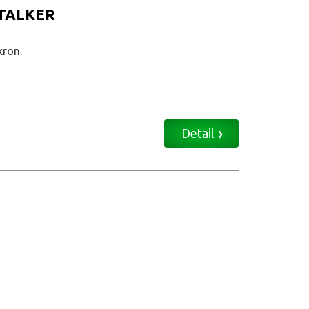
 TALKER
kron.
Detail