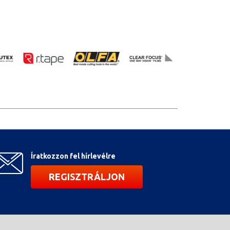
Íratkozzon fel hírlevélre
REGISZTRÁLJON