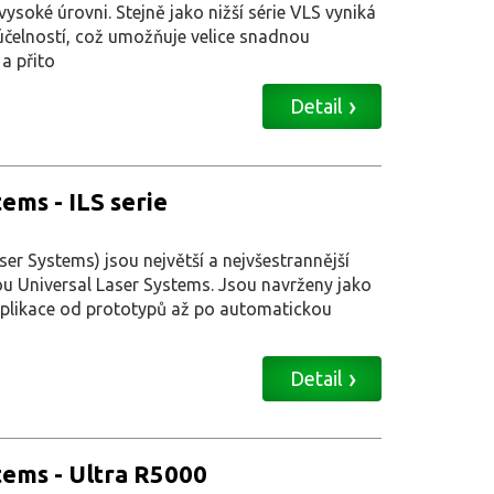
soké úrovni. Stejně jako nižší série VLS vyniká
účelností, což umožňuje velice snadnou
a přito
Detail
ems - ILS serie
aser Systems) jsou největší a nejvšestrannější
u Universal Laser Systems. Jsou navrženy jako
 aplikace od prototypů až po automatickou
Detail
tems - Ultra R5000