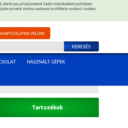
ěch, které jsou přizpůsobené Vašim individuálním potřebám.
ěch, které jsou přizpůsobené Vašim individuálním potřebám.
můžete provést změnu nastavení prohlížeče souborů cookies.
můžete provést změnu nastavení prohlížeče souborů cookies.
N KAPCSOLATBA VELÜNK
N KAPCSOLATBA VELÜNK
KERESÉS
KERESÉS
CSOLAT
CSOLAT
HASZNÁLT GÉPEK
HASZNÁLT GÉPEK
Tartozékok