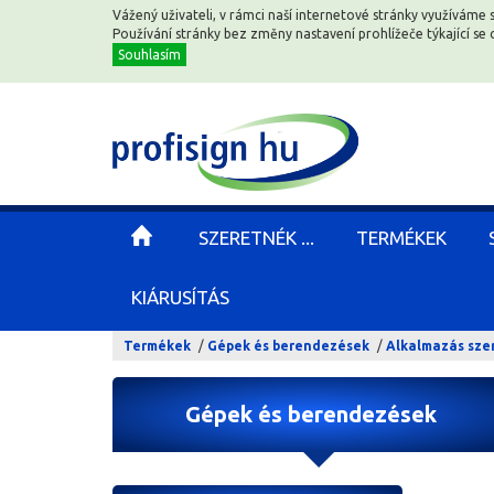
Vážený uživateli, v rámci naší internetové stránky využíváme 
Vážený uživateli, v rámci naší internetové stránky využíváme 
Používání stránky bez změny nastavení prohlížeče týkající s
Používání stránky bez změny nastavení prohlížeče týkající s
Souhlasím
Souhlasím
SZERETNÉK ...
SZERETNÉK ...
TERMÉKEK
TERMÉKEK
KIÁRUSÍTÁS
KIÁRUSÍTÁS
Termékek
Gépek és berendezések
Alkalmazás sze
Gépek és berendezések