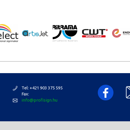
Tel: +421 903 375 595
Fax:
info@profisign.hu