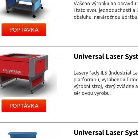
Vašeho výrobku na opravdu vy
i tato svou jednoduchostí a 
obsluhu, nenáročnou údržbu 
POPTÁVKA
Universal Laser Syst
Lasery řady ILS (Industrial L
platformou, vyráběnou firmo
výrobní stroj, který zvládne
sériovou výrobu.
POPTÁVKA
Universal Laser Sys