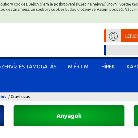
soubory cookies. Jejich cílem je poskytování služeb na nejvyšší úrovni, včetně t
soubory cookies. Jejich cílem je poskytování služeb na nejvyšší úrovni, včetně t
e cookies znamená, že soubory cookies budou uloženy ve Vašem počítači. Vždy 
e cookies znamená, že soubory cookies budou uloženy ve Vašem počítači. Vždy 
LÉPJE
LÉPJE
SZERVÍZ ÉS TÁMOGATÁS
SZERVÍZ ÉS TÁMOGATÁS
MIÉRT MI
MIÉRT MI
HÍREK
HÍREK
KAP
KAP
rint
Gravírozás
Anyagok