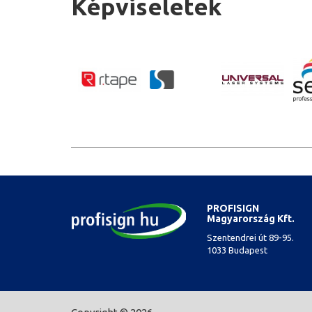
Képviseletek
PROFISIGN
Magyarország Kft.
Szentendrei út 89-95.
1033 Budapest