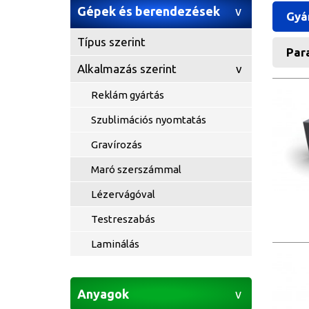
Gépek és berendezések
Gyá
Típus szerint
Para
Alkalmazás szerint
Reklám gyártás
Szublimációs nyomtatás
Gravírozás
Maró szerszámmal
Lézervágóval
Testreszabás
Laminálás
Anyagok