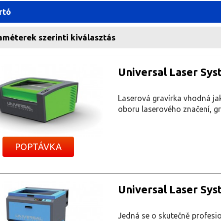
rtó
méterek szerinti kiválasztás
Universal Laser Sys
Laserová gravírka vhodná jak
oboru laserového značení, gr
POPTÁVKA
Universal Laser Sys
Jedná se o skutečně profesion