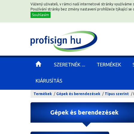
Vážený uživateli, v rámci naší internetové stránky využíváme 
Vážený uživateli, v rámci naší internetové stránky využíváme 
Používání stránky bez změny nastavení prohlížeče týkající s
Používání stránky bez změny nastavení prohlížeče týkající s
Souhlasím
Souhlasím
SZERETNÉK ...
SZERETNÉK ...
TERMÉKEK
TERMÉKEK
KIÁRUSÍTÁS
KIÁRUSÍTÁS
Termékek
Gépek és berendezések
Típus szerint
Gépek és berendezések