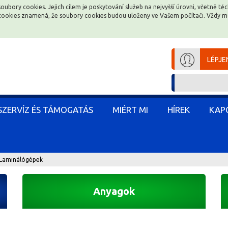
soubory cookies. Jejich cílem je poskytování služeb na nejvyšší úrovni, včetně t
soubory cookies. Jejich cílem je poskytování služeb na nejvyšší úrovni, včetně t
e cookies znamená, že soubory cookies budou uloženy ve Vašem počítači. Vždy 
e cookies znamená, že soubory cookies budou uloženy ve Vašem počítači. Vždy 
LÉPJE
LÉPJE
SZERVÍZ ÉS TÁMOGATÁS
SZERVÍZ ÉS TÁMOGATÁS
MIÉRT MI
MIÉRT MI
HÍREK
HÍREK
KAP
KAP
Laminálógépek
Anyagok