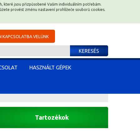
ěch, které jsou přizpůsobené Vašim individuálním potřebám.
ěch, které jsou přizpůsobené Vašim individuálním potřebám.
můžete provést změnu nastavení prohlížeče souborů cookies.
můžete provést změnu nastavení prohlížeče souborů cookies.
N KAPCSOLATBA VELÜNK
N KAPCSOLATBA VELÜNK
KERESÉS
KERESÉS
CSOLAT
CSOLAT
HASZNÁLT GÉPEK
HASZNÁLT GÉPEK
Tartozékok