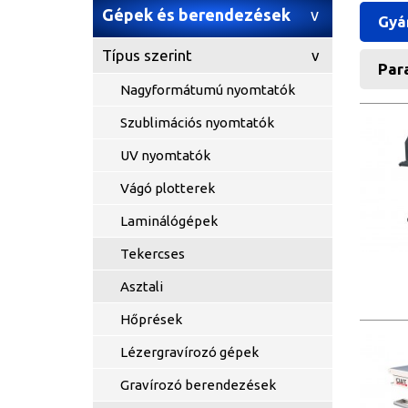
Gépek és berendezések
Gyá
Típus szerint
Para
Nagyformátumú nyomtatók
Szublimációs nyomtatók
UV nyomtatók
Vágó plotterek
Laminálógépek
Tekercses
Asztali
Hőprések
Lézergravírozó gépek
Gravírozó berendezések