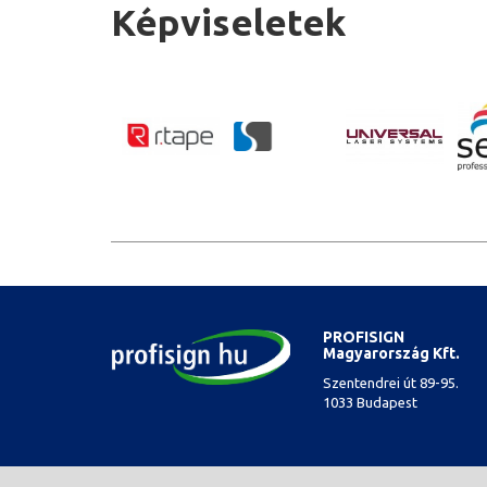
Képviseletek
PROFISIGN
Magyarország Kft.
Szentendrei út 89-95.
1033 Budapest