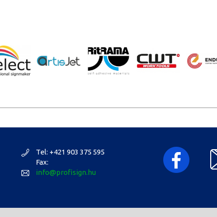
Tel: +421 903 375 595
Fax:
info@profisign.hu