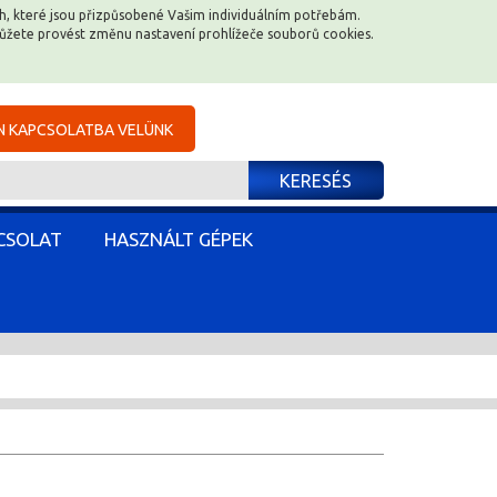
ěch, které jsou přizpůsobené Vašim individuálním potřebám.
můžete provést změnu nastavení prohlížeče souborů cookies.
N KAPCSOLATBA VELÜNK
KERESÉS
CSOLAT
HASZNÁLT GÉPEK