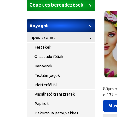
Gépek és berendezések
Anyagok
Típus szerint
Festékek
Öntapadó fóliák
Bannerek
Textilanyagok
Plotterfóliák
80μm ma
Vasalható transzferek
a 137 c
Papírok
Műs
Dekorfólia járművekhez