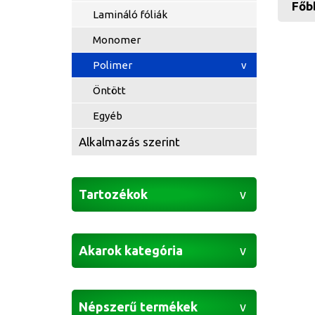
Főb
Lamináló fóliák
Monomer
Polimer
Öntött
Egyéb
Alkalmazás szerint
Tartozékok
Akarok kategória
Népszerű termékek