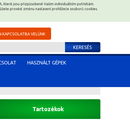
ěch, které jsou přizpůsobené Vašim individuálním potřebám.
ěch, které jsou přizpůsobené Vašim individuálním potřebám.
můžete provést změnu nastavení prohlížeče souborů cookies.
můžete provést změnu nastavení prohlížeče souborů cookies.
N KAPCSOLATBA VELÜNK
N KAPCSOLATBA VELÜNK
KERESÉS
KERESÉS
CSOLAT
CSOLAT
HASZNÁLT GÉPEK
HASZNÁLT GÉPEK
Tartozékok