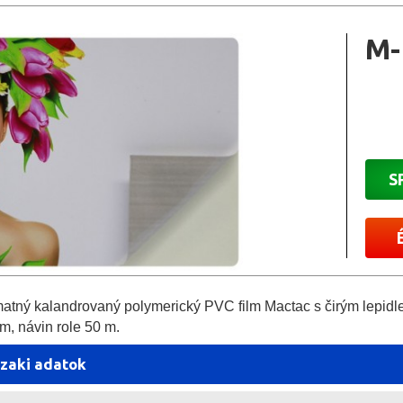
M-
S
tný kalandrovaný polymerický PVC film Mactac s čirým lepidlem.
m, návin role 50 m.
zaki adatok