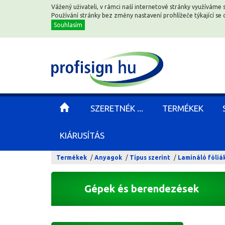
Vážený uživateli, v rámci naší internetové stránky využíváme 
Vážený uživateli, v rámci naší internetové stránky využíváme 
Používání stránky bez změny nastavení prohlížeče týkající s
Používání stránky bez změny nastavení prohlížeče týkající s
Souhlasím
Souhlasím
SZERETNÉK ...
SZERETNÉK ...
TERMÉKEK
TERMÉKEK
KIÁRUSÍTÁS
KIÁRUSÍTÁS
Termékek
Anyagok
Típus szerint
Lamináló fóliá
Gépek és berendezések