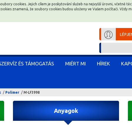
soubory cookies. Jejich cílem je poskytování služeb na nejvyšší úrovni, včetně t
soubory cookies. Jejich cílem je poskytování služeb na nejvyšší úrovni, včetně t
e cookies znamená, že soubory cookies budou uloženy ve Vašem počítači. Vždy 
e cookies znamená, že soubory cookies budou uloženy ve Vašem počítači. Vždy 
LÉPJE
LÉPJE
SZERVÍZ ÉS TÁMOGATÁS
SZERVÍZ ÉS TÁMOGATÁS
MIÉRT MI
MIÉRT MI
HÍREK
HÍREK
KAP
KAP
k
Polimer
M-LF3998
Anyagok